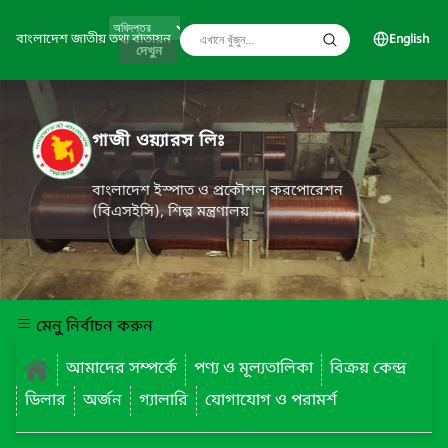
বাংলাদেশ জাতীয় তথ্য বাতায়ন
English
দেখুন
গাজী ওয়্যারস লিঃ
বাংলাদেশ ইস্পাত ও প্রকৌশল করপোরেশন
(বিএসইসি), শিল্প মন্ত্রণালয়
মেনু নির্বাচন করুন
আমাদের সম্পর্কে
পণ্য ও মূল্যতালিকা
বিক্রয় কেন্দ্র
ডিলার
অর্জন
গ্যালারি
যোগাযোগ ও পরামর্শ