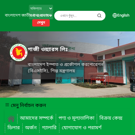
বাংলাদেশ জাতীয় তথ্য বাতায়ন
English
দেখুন
গাজী ওয়্যারস লিঃ
বাংলাদেশ ইস্পাত ও প্রকৌশল করপোরেশন
(বিএসইসি), শিল্প মন্ত্রণালয়
মেনু নির্বাচন করুন
আমাদের সম্পর্কে
পণ্য ও মূল্যতালিকা
বিক্রয় কেন্দ্র
ডিলার
অর্জন
গ্যালারি
যোগাযোগ ও পরামর্শ