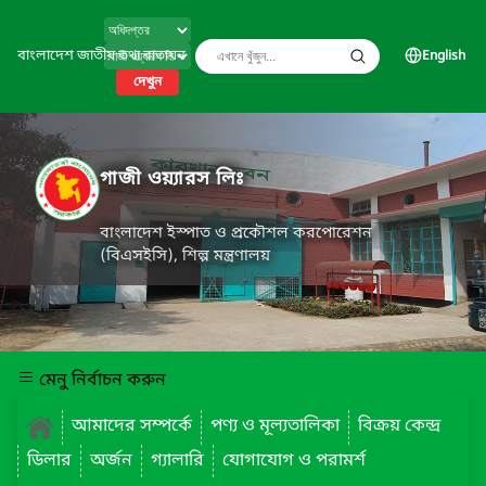
বাংলাদেশ জাতীয় তথ্য বাতায়ন
English
দেখুন
গাজী ওয়্যারস লিঃ
বাংলাদেশ ইস্পাত ও প্রকৌশল করপোরেশন
(বিএসইসি), শিল্প মন্ত্রণালয়
মেনু নির্বাচন করুন
আমাদের সম্পর্কে
পণ্য ও মূল্যতালিকা
বিক্রয় কেন্দ্র
ডিলার
অর্জন
গ্যালারি
যোগাযোগ ও পরামর্শ