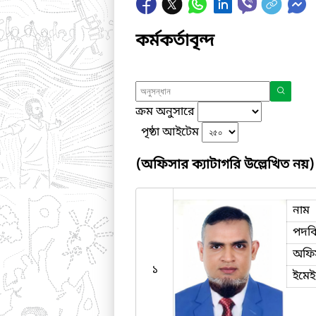
কর্মকর্তাবৃন্দ
ক্রম অনুসারে
পৃষ্ঠা আইটেম
(অফিসার ক্যাটাগরি উল্লেখিত নয়)
নাম
পদব
অফি
১
ইমে