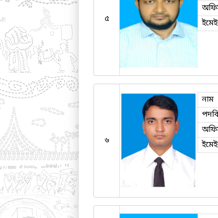
অফি
৫
ইমে
নাম
পদব
অফি
৬
ইমে