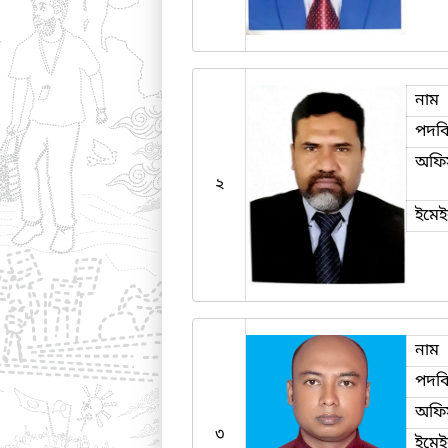
নাম
পদব
অফি
২
ইমে
নাম
পদব
অফি
৩
ইমে