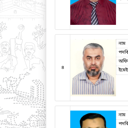
নাম
পদব
অফি
৪
ইমে
নাম
পদব