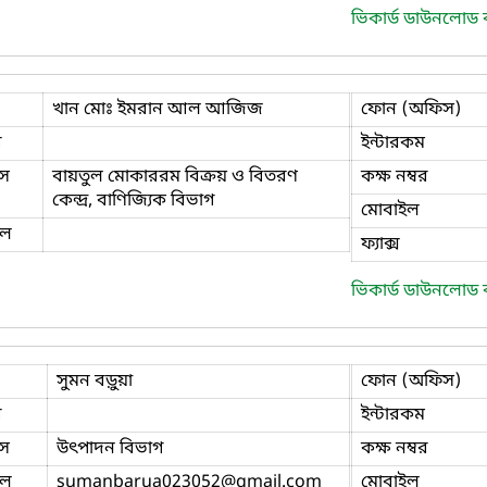
ভিকার্ড ডাউনলোড
খান মোঃ ইমরান আল আজিজ
ফোন (অফিস)
ি
ইন্টারকম
স
বায়তুল মোকাররম বিক্রয় ও বিতরণ
কক্ষ নম্বর
কেন্দ্র, বাণিজ্যিক বিভাগ
মোবাইল
ইল
ফ্যাক্স
ভিকার্ড ডাউনলোড
সুমন বড়ুয়া
ফোন (অফিস)
ি
ইন্টারকম
স
উৎপাদন বিভাগ
কক্ষ নম্বর
ইল
sumanbarua023052
@gmail.com
মোবাইল