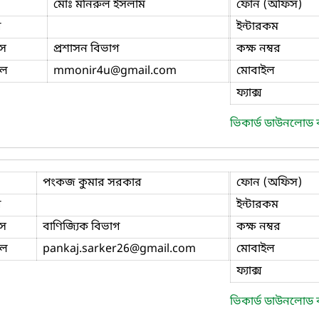
মোঃ মনিরুল ইসলাম
ফোন (অফিস)
ি
ইন্টারকম
স
প্রশাসন বিভাগ
কক্ষ নম্বর
ইল
mmonir4u
@gmail.com
মোবাইল
ফ্যাক্স
ভিকার্ড ডাউনলোড
পংকজ কুমার সরকার
ফোন (অফিস)
ি
ইন্টারকম
স
বাণিজ্যিক বিভাগ
কক্ষ নম্বর
ইল
pankaj.sarker26
@gmail.com
মোবাইল
ফ্যাক্স
ভিকার্ড ডাউনলোড