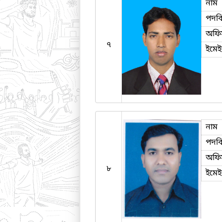
নাম
পদব
অফি
৭
ইমে
নাম
পদব
অফি
৮
ইমে