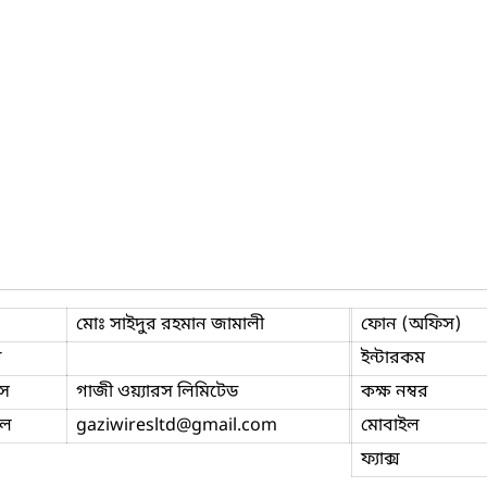
মোঃ সাইদুর রহমান জামালী
ফোন (অফিস)
ি
ইন্টারকম
স
গাজী ওয়্যারস লিমিটেড
কক্ষ নম্বর
ইল
gaziwiresltd
@gmail.com
মোবাইল
ফ্যাক্স