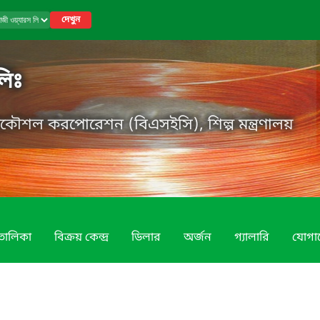
দেখুন
লিঃ
্রকৌশল করপোরেশন (বিএসইসি), শিল্প মন্ত্রণালয়
যতালিকা
বিক্রয় কেন্দ্র
ডিলার
অর্জন
গ্যালারি
যোগায