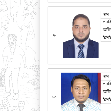
নাম
পদব
অফি
৯
ইমে
নাম
পদব
অফি
১০
ইমে