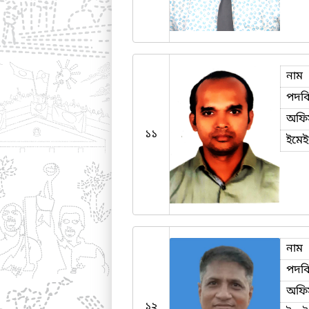
নাম
পদব
অফি
১১
ইমে
নাম
পদব
অফি
১২