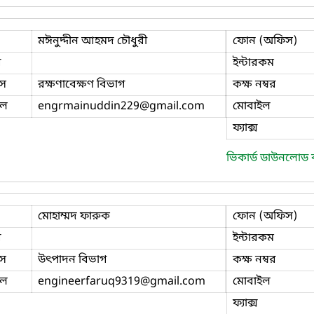
মঈনুদ্দীন আহমদ চৌধুরী
ফোন (অফিস)
ি
ইন্টারকম
স
রক্ষণাবেক্ষণ বিভাগ
কক্ষ নম্বর
ইল
engrmainuddin229
@gmail.com
মোবাইল
ফ্যাক্স
ভিকার্ড ডাউনলোড
মোহাম্মদ ফারুক
ফোন (অফিস)
ি
ইন্টারকম
স
উৎপাদন বিভাগ
কক্ষ নম্বর
ইল
engineerfaruq9319
@gmail.com
মোবাইল
ফ্যাক্স