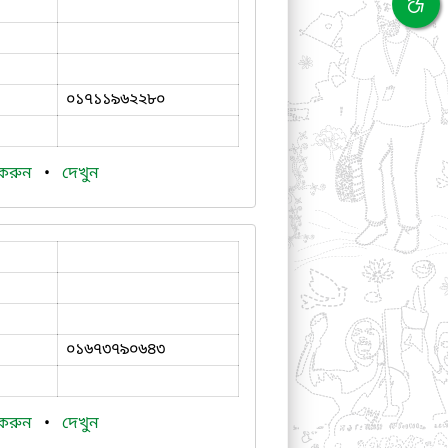
০১৭১১৯৬২২৮০
 করুন
•
দেখুন
০১৬৭৩৭৯০৬৪৩
 করুন
•
দেখুন