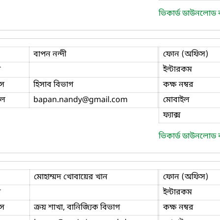
ভিকার্ড ডাউনলোড
বাপন নন্দী
ফোন (অফিস)
ি
ইন্টারকম
স
হিসাব বিভাগ
কক্ষ নম্বর
ইল
bapan.nandy
@gmail.com
মোবাইল
ফ্যাক্স
ভিকার্ড ডাউনলোড
মোহাম্মদ খোবায়ের খান
ফোন (অফিস)
ি
ইন্টারকম
স
ক্রয় শাখা, বানিজ্যিক বিভাগ
কক্ষ নম্বর