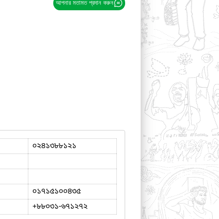
আপনার মতামত প্রদান করুন
০২৪১৩৮৮১২১
০১৭১৫১০০৪৩৫
+৮৮০৩১-৬৭১২৭২