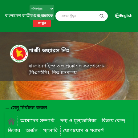
বাংলাদেশ জাতীয় তথ্য বাতায়ন
English
দেখুন
গাজী ওয়্যারস লিঃ
বাংলাদেশ ইস্পাত ও প্রকৌশল করপোরেশন
(বিএসইসি), শিল্প মন্ত্রণালয়
মেনু নির্বাচন করুন
আমাদের সম্পর্কে
পণ্য ও মূল্যতালিকা
বিক্রয় কেন্দ্র
ডিলার
অর্জন
গ্যালারি
যোগাযোগ ও পরামর্শ