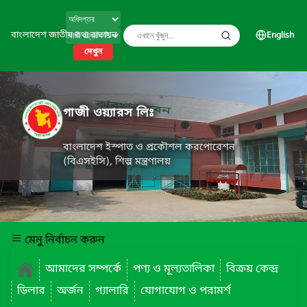
বাংলাদেশ জাতীয় তথ্য বাতায়ন
English
দেখুন
গাজী ওয়্যারস লিঃ
বাংলাদেশ ইস্পাত ও প্রকৌশল করপোরেশন
(বিএসইসি), শিল্প মন্ত্রণালয়
মেনু নির্বাচন করুন
আমাদের সম্পর্কে
পণ্য ও মূল্যতালিকা
বিক্রয় কেন্দ্র
ডিলার
অর্জন
গ্যালারি
যোগাযোগ ও পরামর্শ