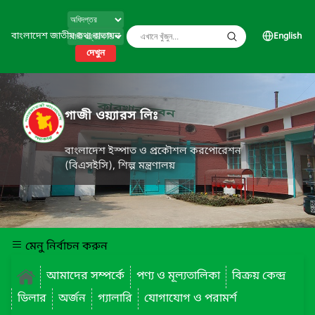
বাংলাদেশ জাতীয় তথ্য বাতায়ন
English
দেখুন
গাজী ওয়্যারস লিঃ
বাংলাদেশ ইস্পাত ও প্রকৌশল করপোরেশন
(বিএসইসি), শিল্প মন্ত্রণালয়
মেনু নির্বাচন করুন
আমাদের সম্পর্কে
পণ্য ও মূল্যতালিকা
বিক্রয় কেন্দ্র
ডিলার
অর্জন
গ্যালারি
যোগাযোগ ও পরামর্শ