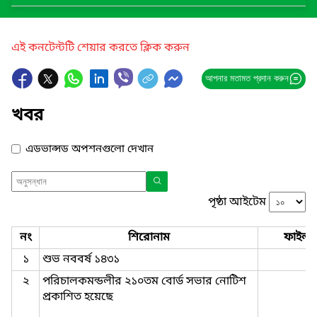
এই কনটেন্টটি শেয়ার করতে ক্লিক করুন
আপনার মতামত প্রদান করুন
খবর
এডভান্সড অপশনগুলো দেখান
পৃষ্ঠা আইটেম
নং
শিরোনাম
ফাইল
১
শুভ নববর্ষ ১৪৩১
২
পরিচালকমন্ডলীর ২১০তম বোর্ড সভার নোটিশ
প্রকাশিত হয়েছে