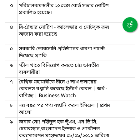
৩
পরিচালকমন্ডলীর ২১০তম বোর্ড সভার নোটিশ
প্রকাশিত হয়েছে।
৪
রি-টেন্ডার নোটিশ - ক্যালেন্ডার ও নোটবুক ক্রয়
অহবান করা হয়েছে
৫
সরকারি লোকসানি প্রতিষ্ঠানের ধারণা পাল্টে
দিয়েছে প্রগতি
৬
স্টীল খাতে বিনিয়োগ করতে চায় ভারতীর
ব্যবসায়ীরা
৭
বৈশ্বিক মহামারীতে চীনে ৫ লাখ ডলারের
কেবলস রপ্তানি করেছে ইস্টার্ণ কেবল | অর্থ -
বাণিজ্য | Business Watch
৮
নয় বছর পর পণ্য রপ্তানি করল ইসিএল | প্রথম
আলো
৯
জনাব মোঃ শহীদুল হক ভূঁঞা, এন.ডি.সি,
চেয়ারম্যান,বাংলাদেশ ইস্পাত ও প্রকৌশল
করপোরেশন মহোদয়ের ০৯/০৯/২০২১ তারিখে